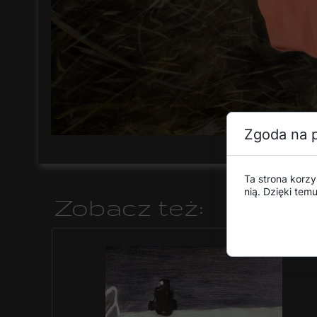
Zgoda na p
Ta strona korzy
nią. Dzięki te
Zobacz też: