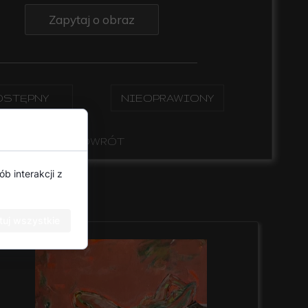
Zapytaj o obraz
STĘPNY
NIEOPRAWIONY
POWRÓT
b interakcji z
uj wszystkie