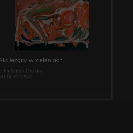
Akt leżący w zieleniach
Lidia Snitko-Pleszko
NIEDOSTĘPNY