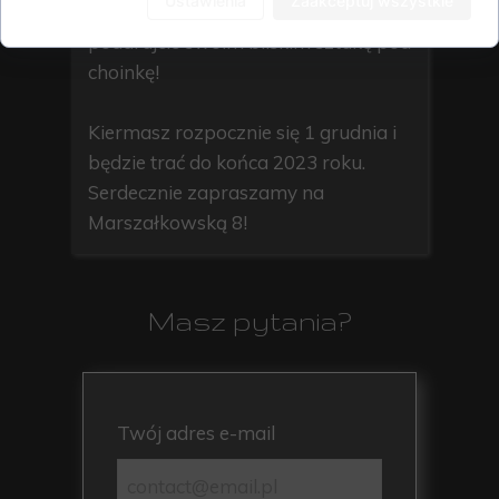
Ustawienia
Zaakceptuj wszystkie
naszych utalentowanych artystów i
podarujcie swoim bliskim sztukę pod
choinkę!
Kiermasz rozpocznie się 1 grudnia i
będzie trać do końca 2023 roku.
Serdecznie zapraszamy na
Marszałkowską 8!
Masz pytania?
Twój adres e-mail