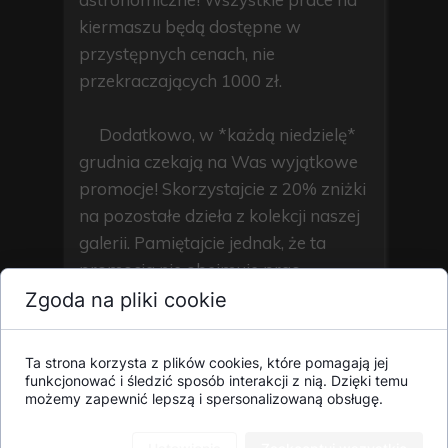
kiermaszu będą dostępne w
przystępnych cenach, nie
przekraczających 1000 zł.
Dodatkowo, w *każdą niedzielę*
grudnia czekają na Was wyjątkowe
promocje! Skorzystajcie z 20% zniżki
na pozostałe dzieła z kolekcji naszej
galerii. Pamiętajcie jednak, że ta
promocja nie obejmuje prac
stworzonych specjalnie na ten
Zgoda na pliki cookie
kiermasz.
Ta strona korzysta z plików cookies, które pomagają jej
Niech te Święta będą wyjątkowe
funkcjonować i śledzić sposób interakcji z nią. Dzięki temu
możemy zapewnić lepszą i spersonalizowaną obsługę.
dzięki oryginalnym dziełom sztuki!
Dołączcie do nas, wspierajcie