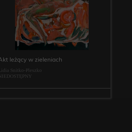
Akt leżący w zieleniach
Lidia Snitko-Pleszko
NIEDOSTĘPNY