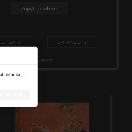
Zapytaj o obraz
STĘPNY
OPRAWIONY
POWRÓT
b interakcji z
uj wszystkie